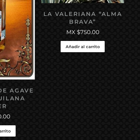
LA VALERIANA “ALMA
BRAVA”
MX $
750.00
Añadir al carrito
DE AGAVE
UILANA
ER
0.00
arrito