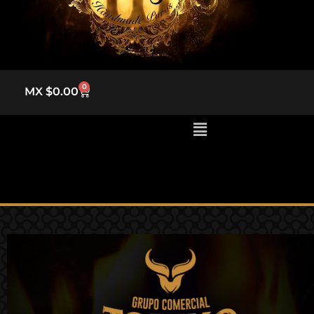
POS
0
MX $
0.00