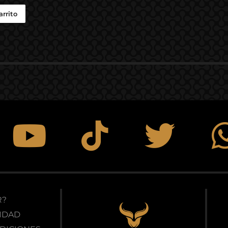
arrito
R?
CIDAD