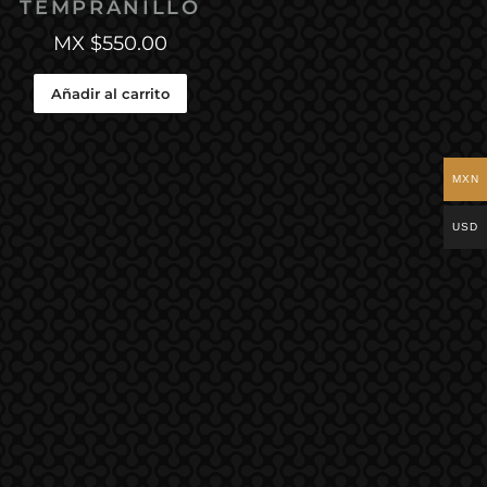
TEMPRANILLO
MX $
550.00
Añadir al carrito
MXN
USD