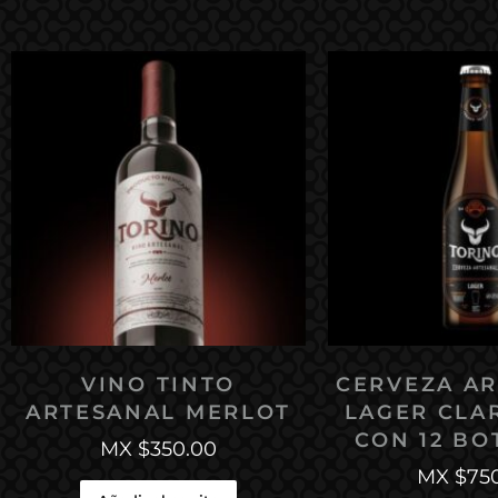
VINO TINTO
CERVEZA A
ARTESANAL MERLOT
LAGER CLA
CON 12 BO
MX $
350.00
MX $
75