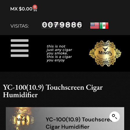
0
MX $
0.00
5% DESCUENTO
SIN PREMIO
SIN PREMIO
VISITAS:
15% DESCUENTO
20% DESCUENTO
SIN PREMIO
SIN PREMIO
10% DESCUENTO
ENVÍO GRATIS
YC-100(10.9) Touchscreen Cigar
Humidifier
POSAPUROS