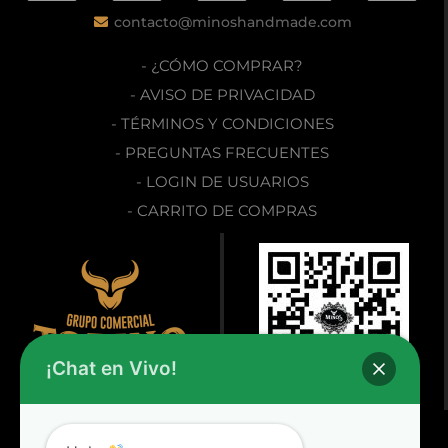
contacto@minoshandmade.com
- ¿CÓMO COMPRAR?
- AVISO DE PRIVACIDAD
- TÉRMINOS Y CONDICIONES
- PREGUNTAS FRECUENTES
- LOGIN DE USUARIOS
- CARRITO DE COMPRAS
¡Chat en Vivo!