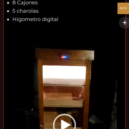
8 Cajones
MXN
5 charolas
Higometro digital
Reproductor
de
vídeo