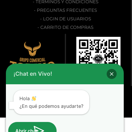
- TÉRMINOS Y CONDICIONES
- PREGUNTAS FRECUENTES
- LOGIN DE USUARIOS
- CARRITO DE COMPRAS
¡Chat en Vivo!
Hola
2025 © Minos Handmade Puros. Todos los Derechos Reservados.
¿En qué podemos ayudarte?
Diseñado por
Diseño Web Guadalajara
Abrir chat