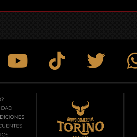
R?
CIDAD
NDICIONES
ECUENTES
IOS