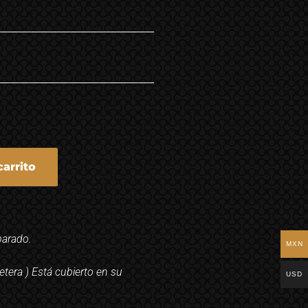
carrito
parado.
MXN
etera ) Está cubierto en su
USD