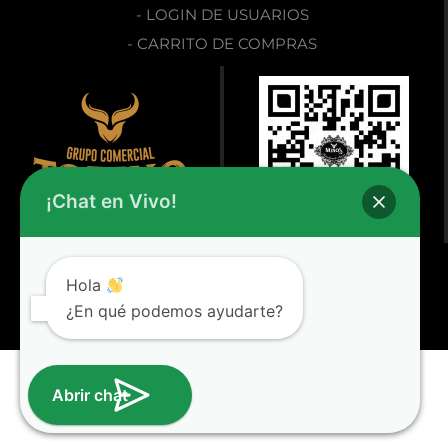
- LOGIN DE USUARIOS
- CARRITO DE COMPRAS
¡Chat en Vivo!
Hola
2025 © Minos Handmade Puros. Todos los Derechos Reservados.
¿En qué podemos ayudarte?
Diseñado por
Diseño Web Guadalajara
Abrir chat